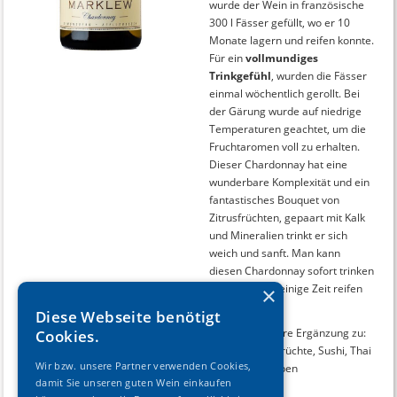
wurde der Wein in französische
300 l Fässer gefüllt, wo er 10
Monate lagern und reifen konnte.
Für ein
vollmundiges
Trinkgefühl
, wurden die Fässer
einmal wöchentlich gerollt. Bei
der Gärung wurde auf niedrige
Temperaturen geachtet, um die
Fruchtaromen voll zu erhalten.
Dieser Chardonnay hat eine
wunderbare Komplexität und ein
fantastisches Bouquet von
Zitrusfrüchten, gepaart mit Kalk
und Mineralien trinkt er sich
weich und sanft. Man kann
diesen Chardonnay sofort trinken
oder ihn noch einige Zeit reifen
×
lassen.
Diese Webseite benötigt
Eine wunderbare Ergänzung zu:
Cookies.
Fisch, Meeresfrüchte, Sushi, Thai
Wir bzw. unsere Partner verwenden Cookies,
Curry und Suppen
damit Sie unseren guten Wein einkaufen