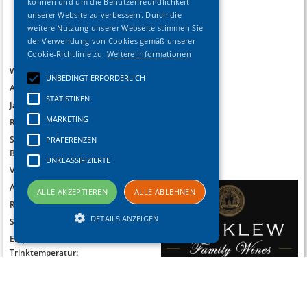
können und um die Benutzerfreundlichkeit
unserer Website zu verbessern. Durch die
weitere Nutzung unserer Webseite stimmen Sie
der Verwendung von Cookies gemäß unserer
Cookie-Richtlinie zu.
Weitere Informationen
Weinart:
Weisswein
UNBEDINGT ERFORDERLICH
Anbaugebiet:
Stellenbosch
STATISTIKEN
Jahrgang:
2014
MARKETING
Rebe(n):
Chardonnay
Sensorische
trocken
PRÄFERENZEN
Beschreibung:
UNKLASSIFIZIERTE
Verpackungseinheit:
0.75l / 6 Fl.
Alkohol (%):
13.00
%
ALLE AKZEPTIEREN
ALLE ABLEHNEN
Restsüße:
1.20
g/l
DETAILS ANZEIGEN
Säuregehalt:
6.10
g/l
Empf.
12
°C
Trinktemperatur:
Trinkempfehlung:
sofort bis
Unbedingt erforderlich
Statistiken
2021
Marketing
Präferenzen
Allergene:
enthält Sulfite