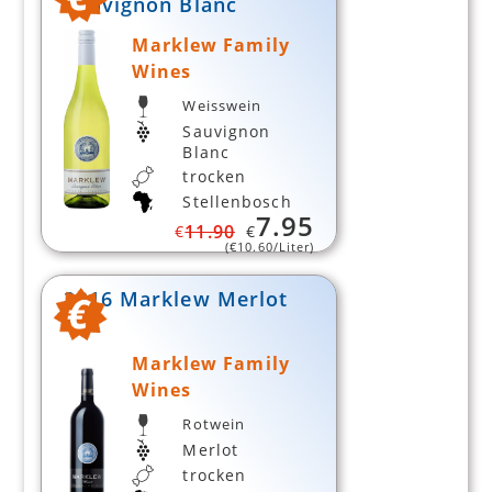
Sauvignon Blanc
Marklew Family
Wines
Weisswein
Sauvignon
Blanc
trocken
Stellenbosch
7.95
11.90
€
€
(€
10.60
/Liter)
2016 Marklew Merlot
Marklew Family
Wines
Rotwein
Merlot
trocken