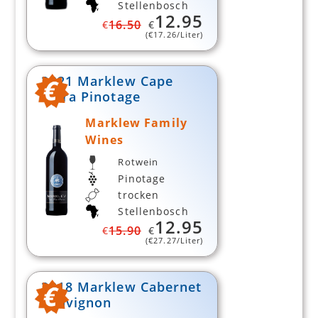
Stellenbosch
12.95
16.50
€
€
(€
17.26
/Liter)
2021 Marklew Cape
Flora Pinotage
Marklew Family
Wines
Rotwein
Pinotage
trocken
Stellenbosch
12.95
15.90
€
€
(€
27.27
/Liter)
2018 Marklew Cabernet
Sauvignon