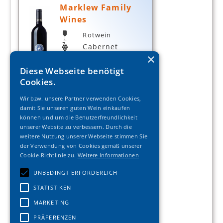
Marklew Family
Wines
Rotwein
Cabernet
Sauvignon
×
trocken
Diese Webseite benötigt
Stellenbosch
Cookies.
13.90
15.50
€
€
Wir bzw. unsere Partner verwenden Cookies,
(€
18.53
/Liter)
damit Sie unseren guten Wein einkaufen
können und um die Benutzerfreundlichkeit
2017 Marklew Family
unserer Website zu verbessern. Durch die
Reserve
weitere Nutzung unserer Webseite stimmen Sie
der Verwendung von Cookies gemäß unserer
Marklew Family
Cookie-Richtlinie zu.
Weitere Informationen
Wines
UNBEDINGT ERFORDERLICH
Rotwein
STATISTIKEN
Cuvée
trocken
MARKETING
Stellenbosch
PRÄFERENZEN