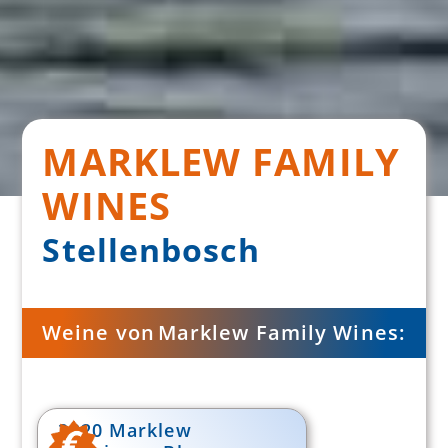
MARKLEW FAMILY
WINES
Stellenbosch
Weine von
Marklew Family Wines
:
2020 Marklew