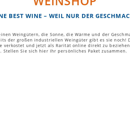
WEINSHOP
NE BEST WINE – WEIL NUR DER GESCHMAC
einen Weingütern, die Sonne, die Wärme und der Geschmac
its der großen industriellen Weingüter gibt es sie noch! 
e verkostet und jetzt als Rarität online direkt zu bezie
 Stellen Sie sich hier Ihr persönliches Paket zusammen.
iefer- und Zahlungsbedingungen
unft
Weingut
Freie Suche
Preis: Min €
0