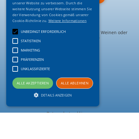
unserer Website zu verbessern. Durch die
weitere Nutzung unserer Webseite stimmen Sie
der Verwendung von Cookies gemäß unserer
Kontakt
Cookie-Richtlinie zu.
Weitere Informationen
UNBEDINGT ERFORDERLICH
Sie wollen bestellen, haben Fragen zu den Weinen oder
möchten das Land bereisen?
STATISTIKEN
Rufen Sie uns an:
MARKETING
0174 31 90 800
PRÄFERENZEN
oder schreiben Sie uns:
UNKLASSIFIZIERTE
info@capewinebestwine.de
Rechtliches
ALLE AKZEPTIEREN
ALLE ABLEHNEN
Impressum
DETAILS ANZEIGEN
AGBs
Datenschutzerklärung
Unbedingt erforderlich
Statistiken
Widerrufsbelehrung und -formular
Marketing
Präferenzen
Liefer- und Zahlungsbedingungen
Unklassifizierte