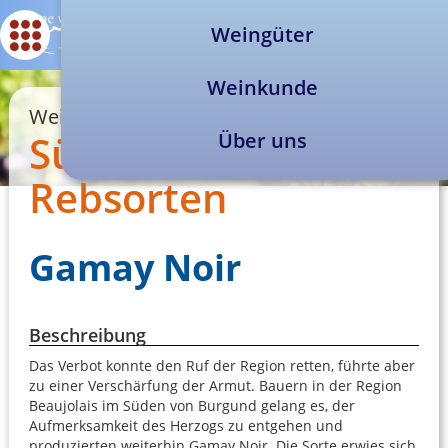
Weingüter
Weinkunde
Weinkunde
Südafrikanische
Über uns
Rebsorten
Gamay Noir
Beschreibung
Das Verbot konnte den Ruf der Region retten, führte aber
zu einer Verschärfung der Armut. Bauern in der Region
Beaujolais im Süden von Burgund gelang es, der
Aufmerksamkeit des Herzogs zu entgehen und
produzierten weiterhin Gamay Noir. Die Sorte erwies sich