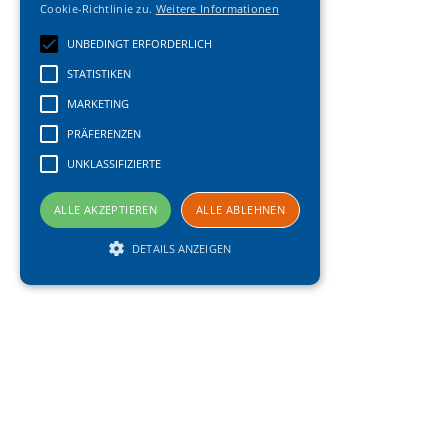
Cookie-Richtlinie zu.
Weitere Informationen
UNBEDINGT ERFORDERLICH
STATISTIKEN
MARKETING
PRÄFERENZEN
UNKLASSIFIZIERTE
ALLE AKZEPTIEREN
ALLE ABLEHNEN
DETAILS ANZEIGEN
Unbedingt erforderlich
Statistiken
Marketing
Präferenzen
Unklassifizierte
Unbedingt erforderliche Cookies ermöglichen
wesentliche Kernfunktionen der Website wie