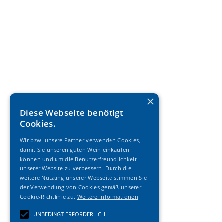
×
Diese Webseite benötigt
Cookies.
Wir bzw. unsere Partner verwenden Cookies,
damit Sie unseren guten Wein einkaufen
können und um die Benutzerfreundlichkeit
unserer Website zu verbessern. Durch die
weitere Nutzung unserer Webseite stimmen Sie
der Verwendung von Cookies gemäß unserer
Cookie-Richtlinie zu.
Weitere Informationen
UNBEDINGT ERFORDERLICH