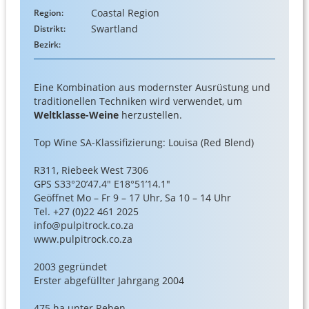
Coastal Region
Region:
Swartland
Distrikt:
Bezirk:
Eine Kombination aus modernster Ausrüstung und
traditionellen Techniken wird verwendet, um
Weltklasse-Weine
herzustellen.
Top Wine SA-Klassifizierung: Louisa (Red Blend)
R311, Riebeek West 7306
GPS S33°20’47.4″ E18°51’14.1″
Geöffnet Mo – Fr 9 – 17 Uhr, Sa 10 – 14 Uhr
Tel. +27 (0)22 461 2025
info@pulpitrock.co.za
www.pulpitrock.co.za
2003 gegründet
Erster abgefüllter Jahrgang 2004
475 ha unter Reben