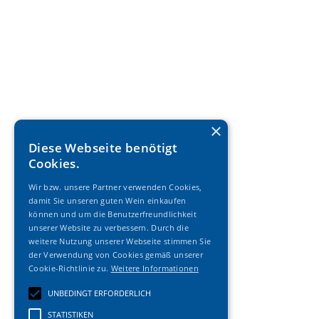
×
Diese Webseite benötigt
Cookies.
Wir bzw. unsere Partner verwenden Cookies,
damit Sie unseren guten Wein einkaufen
können und um die Benutzerfreundlichkeit
unserer Website zu verbessern. Durch die
weitere Nutzung unserer Webseite stimmen Sie
der Verwendung von Cookies gemäß unserer
Cookie-Richtlinie zu.
Weitere Informationen
UNBEDINGT ERFORDERLICH
STATISTIKEN