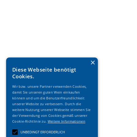
×
Diese Webseite benötigt
Cookies.
Wir bzw. unsere Partner verwenden Cookies,
damit Sie unseren guten Wein einkaufen
können und um die Benutzerfreundlichkeit
unserer Website zu verbessern. Durch die
weitere Nutzung unserer Webseite stimmen Sie
der Verwendung von Cookies gemäß unserer
Cookie-Richtlinie zu.
Weitere Informationen
UNBEDINGT ERFORDERLICH