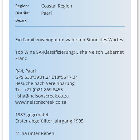
Coastal Region
Region:
Paarl
Distrikt:
Bezirk:
Ein Familienweingut im wahrsten Sinne des Wortes.
Top Wine SA-Klassifizierung: Lisha Nelson Cabernet
Franc
R44, Paarl
GPS S33°39’31.2″ E18°56’17.3″
Besuche nach Vereinbarung
Tel. +27 (0)21 869 8453
lisha@nelsonscreek.co.za
www.nelsonscreek.co.za
1987 gegründet
Erster abgefüllter Jahrgang 1995
41 ha unter Reben