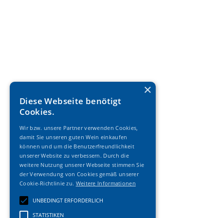
×
Diese Webseite benötigt
Cookies.
Wir bzw. unsere Partner verwenden Cookies,
damit Sie unseren guten Wein einkaufen
können und um die Benutzerfreundlichkeit
unserer Website zu verbessern. Durch die
weitere Nutzung unserer Webseite stimmen Sie
der Verwendung von Cookies gemäß unserer
Cookie-Richtlinie zu.
Weitere Informationen
UNBEDINGT ERFORDERLICH
STATISTIKEN