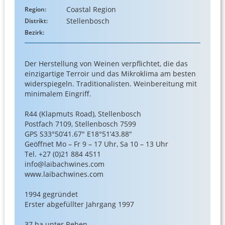
Coastal Region
Region:
Stellenbosch
Distrikt:
Bezirk:
Der Herstellung von Weinen verpflichtet, die das
einzigartige Terroir und das Mikroklima am besten
widerspiegeln. Traditionalisten. Weinbereitung mit
minimalem Eingriff.
R44 (Klapmuts Road), Stellenbosch
Postfach 7109, Stellenbosch 7599
GPS S33°50’41.67″ E18°51’43.88″
Geöffnet Mo – Fr 9 – 17 Uhr, Sa 10 – 13 Uhr
Tel. +27 (0)21 884 4511
info@laibachwines.com
www.laibachwines.com
1994 gegründet
Erster abgefüllter Jahrgang 1997
37 ha unter Reben