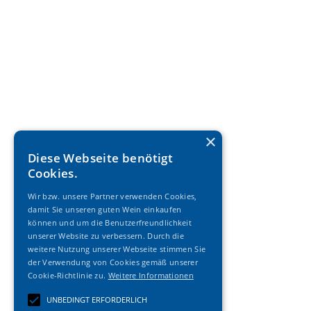
×
Diese Webseite benötigt
Cookies.
Wir bzw. unsere Partner verwenden Cookies,
damit Sie unseren guten Wein einkaufen
können und um die Benutzerfreundlichkeit
unserer Website zu verbessern. Durch die
weitere Nutzung unserer Webseite stimmen Sie
der Verwendung von Cookies gemäß unserer
Cookie-Richtlinie zu.
Weitere Informationen
UNBEDINGT ERFORDERLICH