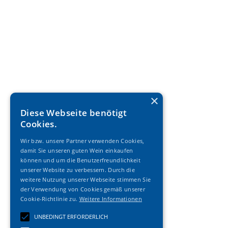
×
Diese Webseite benötigt
Cookies.
Wir bzw. unsere Partner verwenden Cookies,
damit Sie unseren guten Wein einkaufen
können und um die Benutzerfreundlichkeit
unserer Website zu verbessern. Durch die
weitere Nutzung unserer Webseite stimmen Sie
der Verwendung von Cookies gemäß unserer
Cookie-Richtlinie zu.
Weitere Informationen
UNBEDINGT ERFORDERLICH