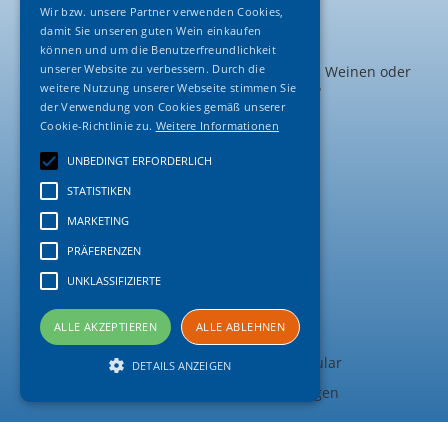
Wir bzw. unsere Partner verwenden Cookies,
damit Sie unseren guten Wein einkaufen
Kontakt
können und um die Benutzerfreundlichkeit
unserer Website zu verbessern. Durch die
Sie wollen bestellen, haben Fragen zu den Weinen oder
weitere Nutzung unserer Webseite stimmen Sie
möchten das Land bereisen?
der Verwendung von Cookies gemäß unserer
Rufen Sie uns an:
Cookie-Richtlinie zu.
Weitere Informationen
0174 31 90 800
UNBEDINGT ERFORDERLICH
oder schreiben Sie uns:
info@capewinebestwine.de
STATISTIKEN
MARKETING
Rechtliches
PRÄFERENZEN
Impressum
UNKLASSIFIZIERTE
AGBs
ALLE AKZEPTIEREN
ALLE ABLEHNEN
Datenschutzerklärung
Widerrufsbelehrung und -formular
DETAILS ANZEIGEN
Liefer- und Zahlungsbedingungen
Unbedingt erforderlich
Statistiken