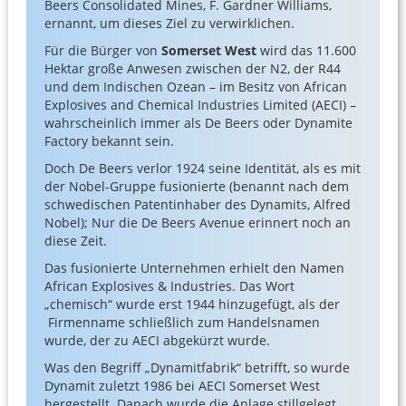
Beers Consolidated Mines, F. Gardner Williams,
ernannt, um dieses Ziel zu verwirklichen.
Für die Bürger von
Somerset West
wird das 11.600
Hektar große Anwesen zwischen der N2, der R44
und dem Indischen Ozean – im Besitz von African
Explosives and Chemical Industries Limited (AECI) –
wahrscheinlich immer als De Beers oder Dynamite
Factory bekannt sein.
Doch De Beers verlor 1924 seine Identität, als es mit
der Nobel-Gruppe fusionierte (benannt nach dem
schwedischen Patentinhaber des Dynamits, Alfred
Nobel); Nur die De Beers Avenue erinnert noch an
diese Zeit.
Das fusionierte Unternehmen erhielt den Namen
African Explosives & Industries. Das Wort
„chemisch“ wurde erst 1944 hinzugefügt, als der
Firmenname schließlich zum Handelsnamen
wurde, der zu AECI abgekürzt wurde.
Was den Begriff „Dynamitfabrik“ betrifft, so wurde
Dynamit zuletzt 1986 bei AECI Somerset West
hergestellt. Danach wurde die Anlage stillgelegt