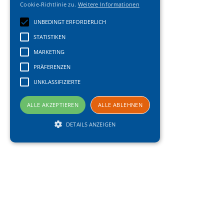
Cookie-Richtlinie zu.
Weitere Informationen
UNBEDINGT ERFORDERLICH
STATISTIKEN
MARKETING
PRÄFERENZEN
UNKLASSIFIZIERTE
ALLE AKZEPTIEREN
ALLE ABLEHNEN
DETAILS ANZEIGEN
Unbedingt erforderlich
Statistiken
Marketing
Präferenzen
Unklassifizierte
Unbedingt erforderliche Cookies ermöglichen
wesentliche Kernfunktionen der Website wie