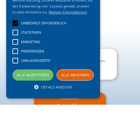
weitere Nutzung unserer Webseite stimmen Sie
der Verwendung von Cookies gemäß unserer
Cookie-Richtlinie zu.
Weitere Informationen
UNBEDINGT ERFORDERLICH
STATISTIKEN
MARKETING
PRÄFERENZEN
UNKLASSIFIZIERTE
ALLE AKZEPTIEREN
ALLE ABLEHNEN
DETAILS ANZEIGEN
Newsletter
Anmelden
Unbedingt erforderlich
Statistiken
Marketing
Präferenzen
Kontakt
Unklassifizierte