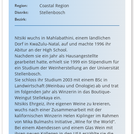
Coastal Region
Region:
Stellenbosch
Distrikt:
Bezirk:
Ntsiki wuchs in Mahlabathini, einem ländlichen
Dorf in KwaZulu-Natal, auf und machte 1996 ihr
Abitur an der High School.
Nachdem sie ein Jahr als Hausangestellte
gearbeitet hatte, erhielt sie 1999 ein Stipendium für
ein Studium der Weinherstellung an der Universität
Stellenbosch.
Sie schloss ihr Studium 2003 mit einem BSc in
Landwirtschaft (Weinbau und Önologie) ab und trat
im folgenden Jahr als Winzerin in das Boutique-
Weingut Stellekaya ein.
Ntsikis Ehrgeiz, ihre eigenen Weine zu kreieren,
wuchs nach einer Zusammenarbeit mit der
kalifornischen Winzerin Helen Kiplinger im Rahmen
von Mika Bulmashs Initiative „Wine for the World“.
Bei einem Abendessen und einem Glas Wein mit
ihren neuen Kollegen in den USA erzählte sie die