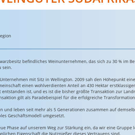
Region
warzbesitz befindliches Weinunternehmen, das sich zu 30 % im Besi
 sein.
nternehmen mit Sitz in Wellington. 2009 sah den Höhepunkt eines
inschaft einen wohlverdienten Anteil an 430 Hektar erstklassigem
 entstanden ist, und es ist die bisher größte Transaktion zur Land
saktion gilt als Paradebeispiel für die erfolgreiche Transformatio
n und leben seit mehr als 5 Generationen zusammen auf demsel
tables Geschäftsmodell umgesetzt.
 neue Phase auf unserem Weg zur Stärkung ein, da wir eine Gruppe 
rsönlichen Eigenschaft die Nutznießer dieses Vertrauens sind.