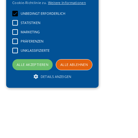
Cookie-Richtlinie zu.
Weitere Informationen
UNBEDINGT ERFORDERLICH
STATISTIKEN
MARKETING
PRÄFERENZEN
UNKLASSIFIZIERTE
ALLE AKZEPTIEREN
ALLE ABLEHNEN
DETAILS ANZEIGEN
Unbedingt erforderlich
Statistiken
Marketing
Präferenzen
Unklassifizierte
Unbedingt erforderliche Cookies ermöglichen
wesentliche Kernfunktionen der Website wie