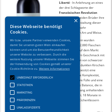
Liberté
- In Anlehnung an eines
der drei Schlagworte der
Französischen Revolution
beweisen die beiden Brüder ihre
×
freiheitliche Gestaltung dieser
Diese Webseite benötigt
Cuvée in einer sehr
Cookies.
überzeugenden Art und Weise.
Von diesem Wein wurden
Wir bzw. unsere Partner verwenden Cookies,
damit Sie unseren guten Wein einkaufen
insgesamt nur 2.880 Flaschen
können und um die Benutzerfreundlichkeit
abgefüllt und auf dem Markt
unserer Website zu verbessern. Durch die
gebracht. Voll im Geschmack mit
weitere Nutzung unserer Webseite stimmen Sie
reichen Aromen von schwarzer
der Verwendung von Cookies gemäß unserer
Johannisbeere, dunklen Kirschen
Cookie-Richtlinie zu.
Weitere Informationen
und Vanille. Er besitzt eine
beeindruckende Komplexität,
UNBEDINGT ERFORDERLICH
eine wunderbare Fülle und eine
STATISTIKEN
ausgezeichnete Balance, die in
einen in einen lang anhaltenden
MARKETING
Abgang mündet. 18 Monate in
PRÄFERENZEN
französischen Eichenfässern
gereift.
UNKLASSIFIZIERTE